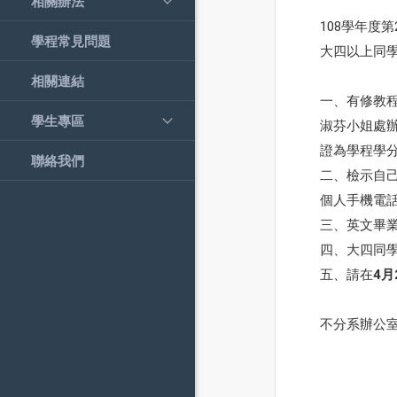
相關辦法
108學年度
學程常見問題
大四以上同
相關連結
一、有修教
學生專區
淑芬小姐處
證為學程學
聯絡我們
二、檢示自
個人手機電話
三、英文畢
四、大四同學
五、請在
4
不分系辦公室10