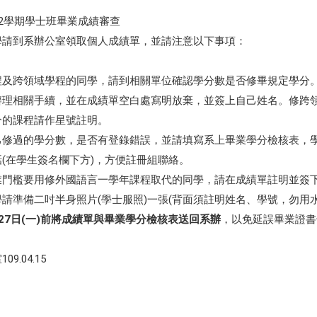
第2學期學士班畢業成績審查
學請到系辦公室領取個人成績單，並請注意以下事項：
程及跨領域學程的同學，請到相關單位確認學分數是否修畢規定學分。
辦理相關手續，並在成績單空白處寫明放棄，並簽上自己姓名。修跨領
分的課程請作星號註明。
己修過的學分數，是否有登錄錯誤，並請填寫系上畢業學分檢核表，
(在學生簽名欄下方)，方便註冊組聯絡。
業門檻要用修外國語言一學年課程取代的同學，請在成績單註明並簽
請準備二吋半身照片(學士服照)一張(背面須註明姓名、學號，勿用
月27日(一)前將成績單與畢業學分檢核表送回系辦
，以免延誤畢業證書
9.04.15