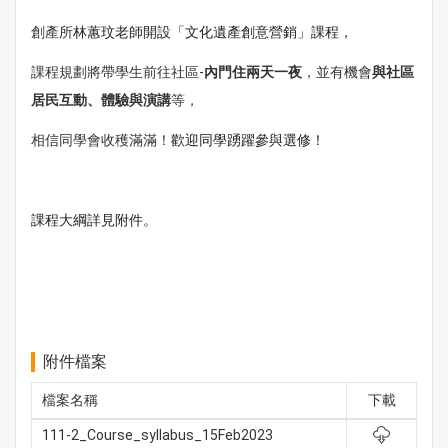
創產所
林蕙玟老師開設「文化遺產創意營銷」課程，
課程規劃將帶學生前往社區-
內門住兩天一夜
，並有機會
與社區
居民互動、體驗與演講
等，
相信同學會收穫滿滿！
歡迎同學踴躍參與選修！
課程大綱詳見附件。
附件檔案
檔案名稱
下載
111-2_Course_syllabus_15Feb2023